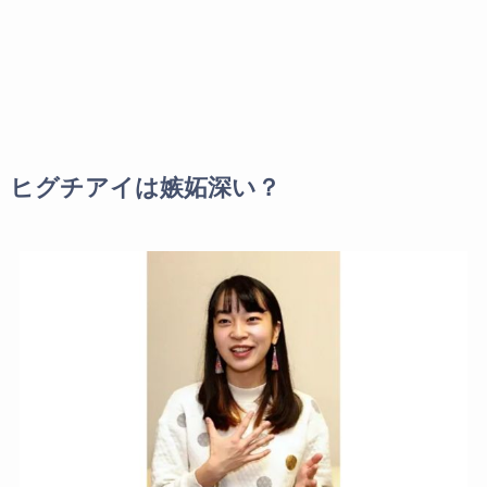
ヒグチアイは嫉妬深い？